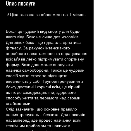
в
Опис послуги
📌Ціна вказана за абонемент на 1 місяць
Бокс - це чудовий вид спорту для будь-
якого віку. Бокс не лише для чоловіків.
Для жінок бокс – це гідна альтернатива
фітнесу. За рахунок інтенсивного
аеробного навантаження та опрацювання
всіх м'язів легко підтримувати спортивну
форму. Бокс допомагає опанувати
навички самооборони. Також це чудовий
спосіб зняти стрес та підвищити
впевненість у собі. Групові тренування з
боксу доступні і корисні всім, це вірний
шлях до самодисципліни, здорового
способу життя та перемоги над своїми
слабкостями.
Слід зазначити, що основне правило
наших тренувань – безпека. Для новачків
насамперед йде процес навчання всім
технічним прийомам та навичкам,