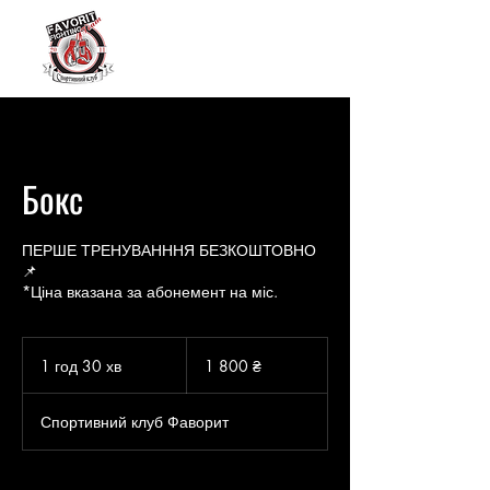
Бокс
ПЕРШЕ ТРЕНУВАНННЯ БЕЗКОШТОВНО
📌
*Ціна вказана за абонемент на міс.
1 800
українських
1 год 30 хв
1
1 800 ₴
гривень
г
о
Спортивний клуб Фаворит
3
0
х